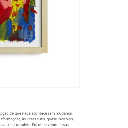
composta de 13 trabalh
- Arte original em pa
- Certificado de Auten
epção de que nada acontece sem mudança.
formações, às vezes sutis, quase invisíveis,
o ano se complete. Foi observando essas