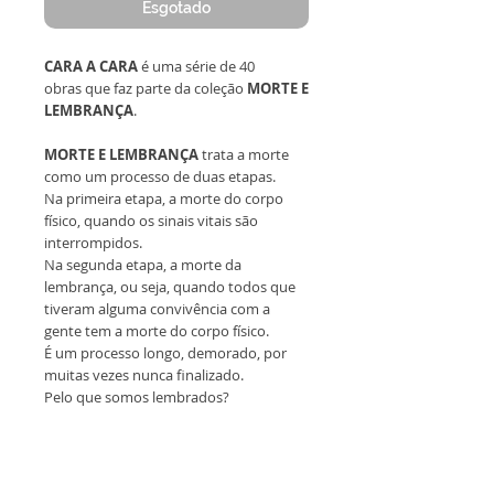
Esgotado
CARA A CARA
é uma série de 40
obras que faz parte da coleção
MORTE E
LEMBRANÇA
.
MORTE E LEMBRANÇA
trata a morte
como um processo de duas etapas.
Na primeira etapa, a morte do corpo
físico, quando os sinais vitais são
interrompidos.
Na segunda etapa, a morte da
lembrança, ou seja, quando todos que
tiveram alguma convivência com a
gente tem a morte do corpo físico.
É um processo longo, demorado, por
muitas vezes nunca finalizado.
Pelo que somos lembrados?
Todas as obras são originais,
emolduradas, sem reprodução
e acompanham certificado de