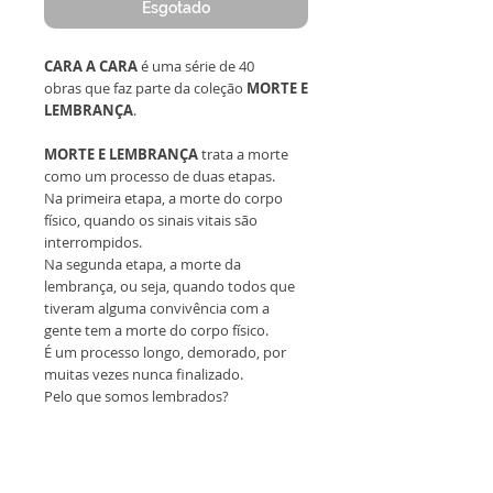
Esgotado
CARA A CARA
é uma série de 40
obras que faz parte da coleção
MORTE E
LEMBRANÇA
.
MORTE E LEMBRANÇA
trata a morte
como um processo de duas etapas.
Na primeira etapa, a morte do corpo
físico, quando os sinais vitais são
interrompidos.
Na segunda etapa, a morte da
lembrança, ou seja, quando todos que
tiveram alguma convivência com a
gente tem a morte do corpo físico.
É um processo longo, demorado, por
muitas vezes nunca finalizado.
Pelo que somos lembrados?
Todas as obras são originais,
emolduradas, sem reprodução
e acompanham certificado de