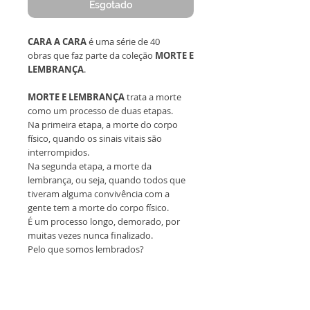
Esgotado
CARA A CARA
é uma série de 40
obras que faz parte da coleção
MORTE E
LEMBRANÇA
.
MORTE E LEMBRANÇA
trata a morte
como um processo de duas etapas.
Na primeira etapa, a morte do corpo
físico, quando os sinais vitais são
interrompidos.
Na segunda etapa, a morte da
lembrança, ou seja, quando todos que
tiveram alguma convivência com a
gente tem a morte do corpo físico.
É um processo longo, demorado, por
muitas vezes nunca finalizado.
Pelo que somos lembrados?
Todas as obras são originais,
emolduradas, sem reprodução
e acompanham certificado de