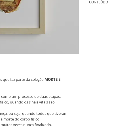
CONTEÚDO
assinada em alto-relev
Peça única
composta de 40 trabalh
- Arte original em pa
- Certificado de Auten
s que faz parte da coleção
MORTE E
e como um processo de duas etapas.
ísico, quando os sinais vitais são
nça, ou seja, quando todos que tiveram
a morte do corpo físico.
muitas vezes nunca finalizado.