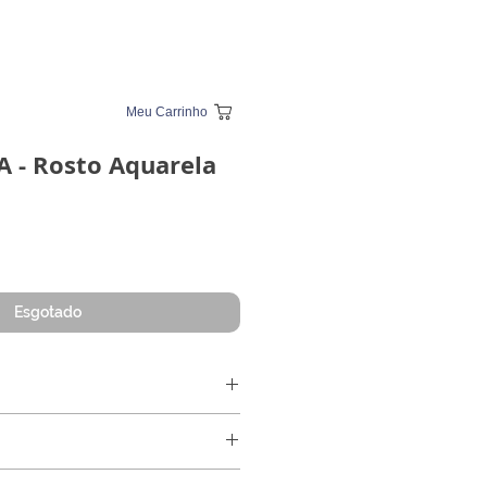
Meu Carrinho
 - Rosto Aquarela
Esgotado
m (16,2 x 22,2 cm emoldurado)
papel
 sobre papel 200g. Peça original