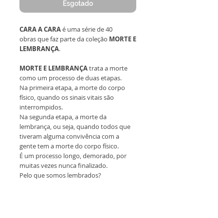
Esgotado
CARA A CARA
é uma série de 40
obras que faz parte da coleção
MORTE E
LEMBRANÇA
.
MORTE E LEMBRANÇA
trata a morte
como um processo de duas etapas.
Na primeira etapa, a morte do corpo
físico, quando os sinais vitais são
interrompidos.
Na segunda etapa, a morte da
lembrança, ou seja, quando todos que
tiveram alguma convivência com a
gente tem a morte do corpo físico.
É um processo longo, demorado, por
muitas vezes nunca finalizado.
Pelo que somos lembrados?
Todas as obras são originais,
emolduradas, sem reprodução
e acompanham certificado de