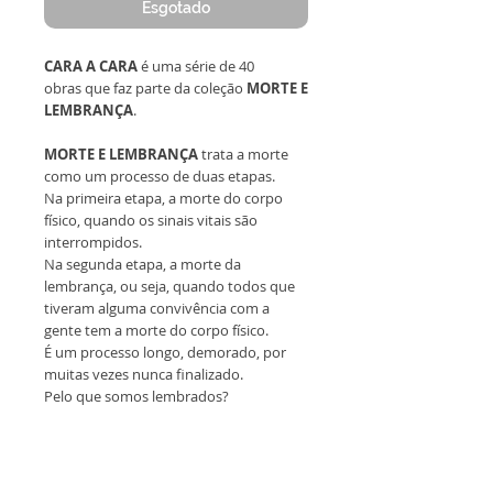
Esgotado
CARA A CARA
é uma série de 40
obras que faz parte da coleção
MORTE E
LEMBRANÇA
.
MORTE E LEMBRANÇA
trata a morte
como um processo de duas etapas.
Na primeira etapa, a morte do corpo
físico, quando os sinais vitais são
interrompidos.
Na segunda etapa, a morte da
lembrança, ou seja, quando todos que
tiveram alguma convivência com a
gente tem a morte do corpo físico.
É um processo longo, demorado, por
muitas vezes nunca finalizado.
Pelo que somos lembrados?
Todas as obras são originais,
emolduradas, sem reprodução
e acompanham certificado de