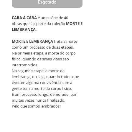
Esgotado
CARA A CARA
é uma série de 40
obras que faz parte da coleção
MORTE E
LEMBRANÇA
.
MORTE E LEMBRANÇA
trata a morte
como um processo de duas etapas.
Na primeira etapa, a morte do corpo
físico, quando os sinais vitais são
interrompidos.
Na segunda etapa, a morte da
lembrança, ou seja, quando todos que
tiveram alguma convivência com a
gente tem a morte do corpo físico.
É um processo longo, demorado, por
muitas vezes nunca finalizado.
Pelo que somos lembrados?
Todas as obras são originais,
emolduradas, sem reprodução
e acompanham certificado de